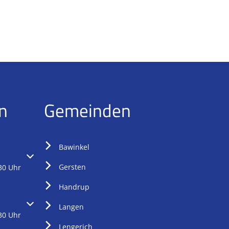
n
Gemeinden
Bawinkel
oder Schließzeiten auszublenden
Gersten
30 Uhr
Handrup
oder Schließzeiten auszublenden
Langen
30 Uhr
Lengerich