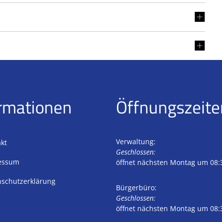
rmationen
Öffnungszeite
Verwaltung:
kt
Klicken, um weitere Öffnungs- 
Geschlossen:
essum
öffnet nächsten Montag um 08:
schutzerklärung
Bürgerbüro:
Klicken, um weitere Öffnungs- 
Geschlossen:
öffnet nächsten Montag um 08: