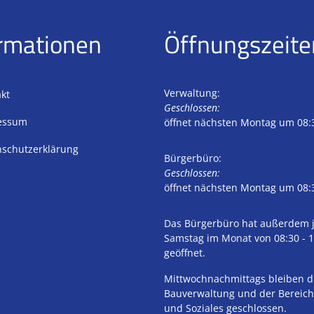
rmationen
Öffnungszeite
Verwaltung:
kt
Klicken, um weitere Öffnungs- 
Geschlossen:
essum
öffnet nächsten Montag um 08:
schutzerklärung
Bürgerbüro:
Klicken, um weitere Öffnungs- 
Geschlossen:
öffnet nächsten Montag um 08:
Das Bürgerbüro hat außerdem j
Samstag im Monat von 08:30 - 1
geöffnet.
Mittwochnachmittags bleiben d
Bauverwaltung und der Bereich
und Soziales geschlossen.