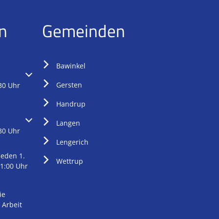
n
Gemeinden
Bawinkel
oder Schließzeiten auszublenden
Gersten
30 Uhr
Handrup
oder Schließzeiten auszublenden
Langen
30 Uhr
Lengerich
eden 1.
Wettrup
1:00 Uhr
ie
 Arbeit