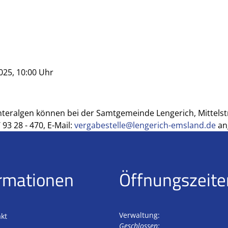
025, 10:00 Uhr
teralgen können bei der Samtgemeinde Lengerich, Mittelst
 93 28 - 470, E-Mail:
vergabestelle@lengerich-emsland.de
an
rmationen
Öffnungszeite
Verwaltung:
kt
Klicken, um weitere Öffnungs- 
Geschlossen: