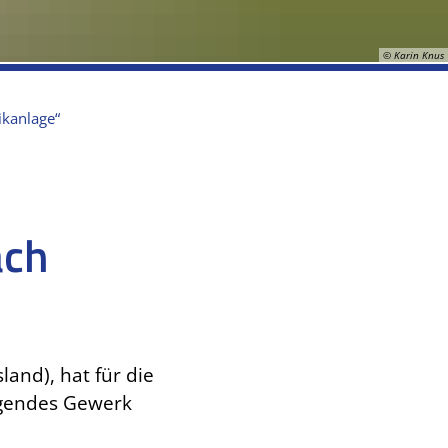
© Karin Knus
ikanlage“
ach
and), hat für die
gendes Gewerk