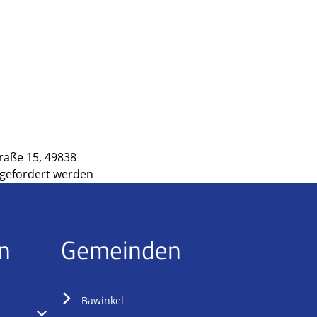
raße 15, 49838
gefordert werden
n
Gemeinden
Bawinkel
oder Schließzeiten auszublenden